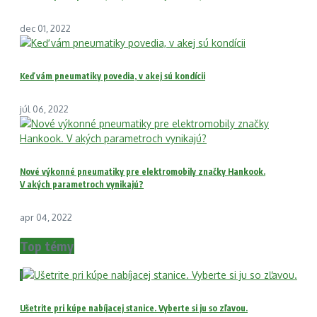
dec 01, 2022
Keď vám pneumatiky povedia, v akej sú kondícii
júl 06, 2022
Nové výkonné pneumatiky pre elektromobily značky Hankook.
V akých parametroch vynikajú?
apr 04, 2022
Top témy
1
Ušetrite pri kúpe nabíjacej stanice. Vyberte si ju so zľavou.