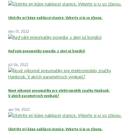
Ušetrite pri kúpe nabíjacej stanice. Vyberte si ju so zľavou.
dec 01, 2022
Keď vám pneumatiky povedia, v akej sú kondícii
júl 06, 2022
Nové výkonné pneumatiky pre elektromobily značky Hankook.
V akých parametroch vynikajú?
apr 04, 2022
Ušetrite pri kúpe nabíjacej stanice. Vyberte si ju so zľavou.