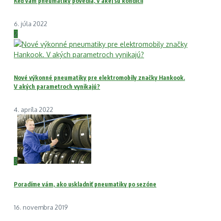
Keď vám pneumatiky povedia, v akej sú kondícii
6. júla 2022
2
Nové výkonné pneumatiky pre elektromobily značky Hankook.
V akých parametroch vynikajú?
4. apríla 2022
3
Poradíme vám, ako uskladniť pneumatiky po sezóne
16. novembra 2019