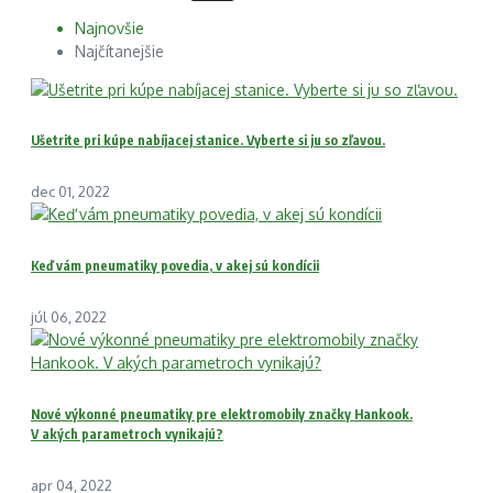
Najnovšie
Najčítanejšie
Ušetrite pri kúpe nabíjacej stanice. Vyberte si ju so zľavou.
dec 01, 2022
Keď vám pneumatiky povedia, v akej sú kondícii
júl 06, 2022
Nové výkonné pneumatiky pre elektromobily značky Hankook.
V akých parametroch vynikajú?
apr 04, 2022