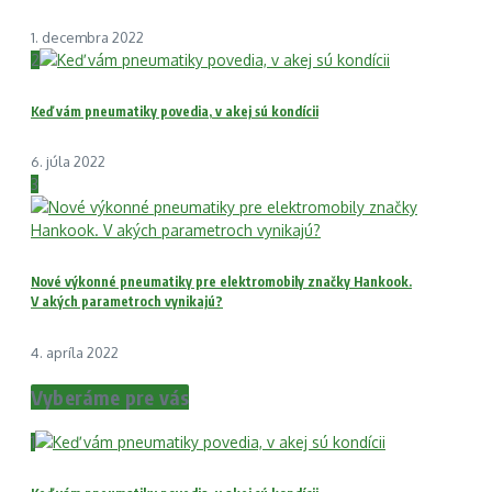
1. decembra 2022
2
Keď vám pneumatiky povedia, v akej sú kondícii
6. júla 2022
3
Nové výkonné pneumatiky pre elektromobily značky Hankook.
V akých parametroch vynikajú?
4. apríla 2022
Vyberáme pre vás
1