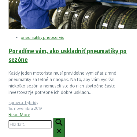
pneumatiky pneuservis
Poradíme vám, ako uskladniť pneumatiky po
sezóne
Každý jeden motorista musí pravidelne vymieňať zimné
pneumatiky za letné a naopak. Na to, aby vám vydržali
niekoľko sezón a nemuseli ste do nich zbytočne často
investovať je potrebné ich dobre uskladn...
spravca_hybridy
16. novembra 2019
Read More
Hľadať: