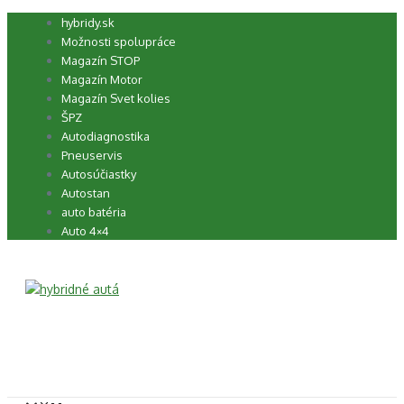
Preskočiť
hybridy.sk
na
Možnosti spolupráce
obsah
Magazín STOP
Magazín Motor
Magazín Svet kolies
ŠPZ
Autodiagnostika
Pneuservis
Autosúčiastky
Autostan
auto batéria
Auto 4×4